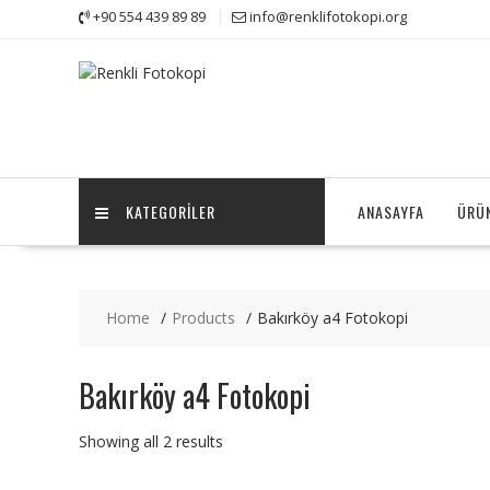
Skip
+90 554 439 89 89
info@renklifotokopi.org
to
content
KATEGORILER
ANASAYFA
ÜRÜ
Home
Products
Bakırköy a4 Fotokopi
Bakırköy a4 Fotokopi
Showing all 2 results