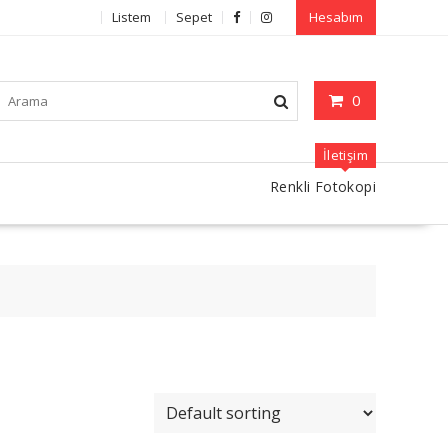
Listem
Sepet
Hesabım
0
İletişim
Renkli Fotokopi